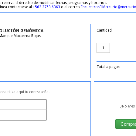
e reserva el derecho de modificar fechas, programas y horarios.
 línea contactarse al
+562 2753 6363
o al correo
EncuentrosElMercurio@mercurio
VOLUCIÓN GENÓMICA
Cantidad
 Manque-Macarena Rojas
Total a pagar:
ios utiliza aquí tu contraseña.
¿No eres 