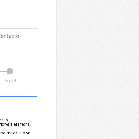
Contacto
Paso 4
trado.
riores a esa fecha.
cuya entrada no se