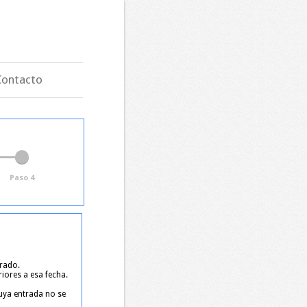
Contacto
Paso 4
trado.
riores a esa fecha.
cuya entrada no se