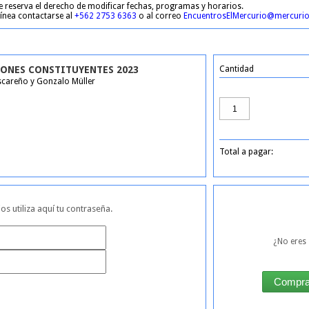
e reserva el derecho de modificar fechas, programas y horarios.
 línea contactarse al
+562 2753 6363
o al correo
EncuentrosElMercurio@mercurio
IONES CONSTITUYENTES 2023
Cantidad
careño y Gonzalo Müller
Total a pagar:
ios utiliza aquí tu contraseña.
¿No eres 