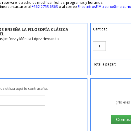
e reserva el derecho de modificar fechas, programas y horarios.
 línea contactarse al
+562 2753 6363
o al correo
EncuentrosElMercurio@mercurio
S ENSEÑA LA FILOSOFÍA CLÁSICA
Cantidad
EL
s Jiménez y Mónica López Hernando
Total a pagar:
ios utiliza aquí tu contraseña.
¿No eres 