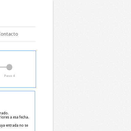
Contacto
Paso 4
trado.
riores a esa fecha.
cuya entrada no se